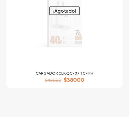
¡Agotado!
CARGADOR CLK QC-07 TC-IPH
Original
Current
$
38000
$
45000
price
price
was:
is:
$45000.
$38000.