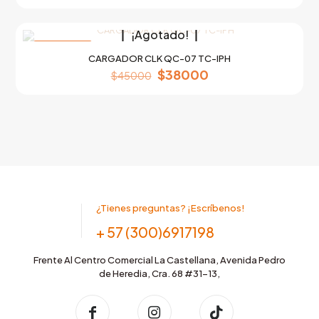
¡Agotado!
EN OFERTA
CARGADOR CLK QC-07 TC-IPH
Original
Current
$
38000
$
45000
price
price
was:
is:
$45000.
$38000.
¿Tienes preguntas? ¡Escríbenos!
+ 57 (300)6917198
Frente Al Centro Comercial La Castellana, Avenida Pedro
de Heredia, Cra. 68 #31-13,