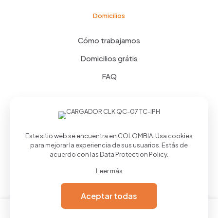
Domicilios
Cómo trabajamos
Domicilios grátis
FAQ
NIT:900937752-7
Sodagi S.a.s
| Todos los derechos
Este sitio web se encuentra en COLOMBIA. Usa cookies
reservados © 2025 | Hecho con ❤️ por:
Maowmartello
para mejorar la experiencia de sus usuarios. Estás de
acuerdo con las
Data Protection Policy
.
Leer más
Aceptar todas
0
0