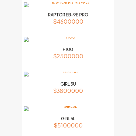
RAPTOR EB-9B PRO
$
4600000
F100
$
2500000
GIRL 3U
$
3800000
GIRL5L
$
5100000