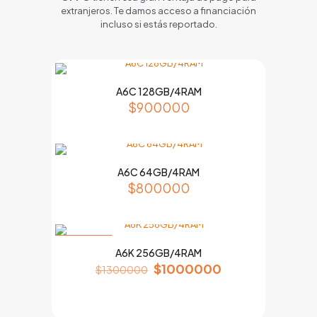
extranjeros. Te damos acceso a financiación
incluso si estás reportado.
A6C 128GB/4RAM
$
900000
A6C 64GB/4RAM
$
800000
EN OFERTA
A6K 256GB/4RAM
$
1000000
$
1300000