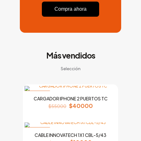
Compra ahora
Más vendidos
Selección
EN OFERTA
CARGADOR IPHONE 2 PUERTOS TC
$
40000
$
55000
EN OFERTA
CABLE INNOVATECH 1X1 CBL-5/43