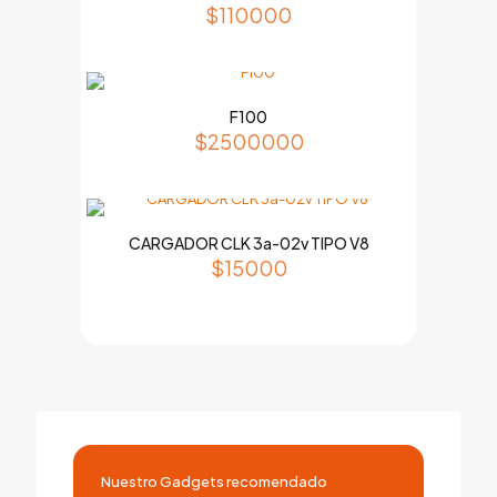
$
110000
F100
$
2500000
CARGADOR CLK 3a-02v TIPO V8
$
15000
Nuestro Gadgets recomendado