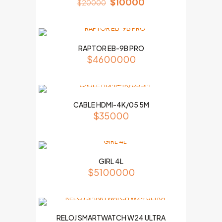
$
10000
$
20000
RAPTOR EB-9B PRO
$
4600000
CABLE HDMI-4K/05 5M
$
35000
GIRL 4L
$
5100000
RELOJ SMARTWATCH W24 ULTRA