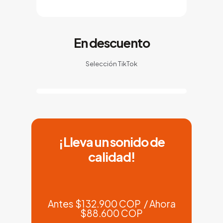
En descuento
Selección TikTok
¡Lleva un sonido de
calidad!
Antes $132.900 COP / Ahora
$88.600 COP