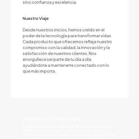
sino confianza y excelencia.
Nuestro Viaje
Desde nuestros inicios, hemos creído en el
poder de la tecnología para transformar vidas.
Cada producto que ofrecemos refleja nuestro
compromiso con la calidad, la innovación y la
satisfacción de nuestros clientes. Nos
enorgullece ser parte de tu día a día,
ayudándote a mantenerte conectado con lo
que más importa.
14 años en el mercado.
Celuclock es una empresa dedicada al ámbito
de la tecnología y el hogar. Nos enorgullece
ofrecer a nuestros clientes una amplia gama de
productos electrónicos y para el hogar, con un