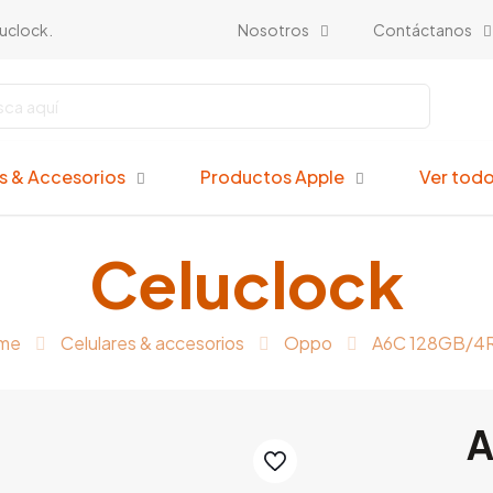
luclock.
Nosotros
Contáctanos
es & Accesorios
Productos Apple
Ver tod
Celuclock
me
Celulares & accesorios
Oppo
A6C 128GB/4
A