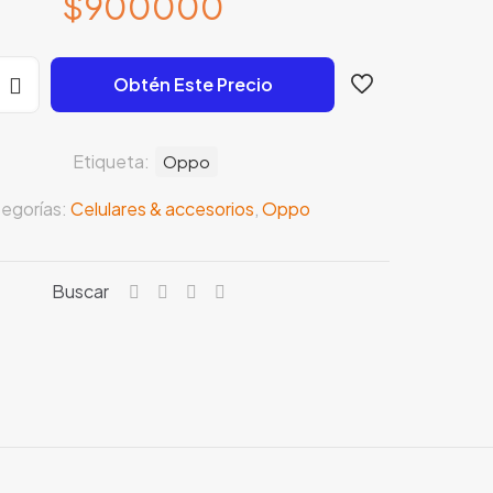
$
900000
Obtén Este Precio
M
Etiqueta:
Oppo
egorías:
Celulares & accesorios
,
Oppo
Buscar