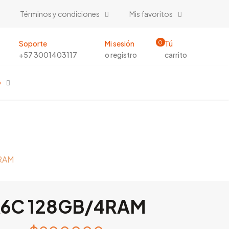
Términos y condiciones
Mis favoritos
Soporte
Mi sesión
Tú
0
+57 3001403117
o registro
carrito
o
RAM
6C 128GB/4RAM