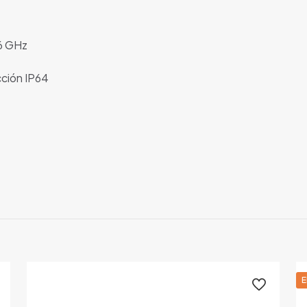
,6 GHz
cción IP64
Valoraciones
es aún.
o en valorar “A6C 128GB/4RAM”
orreo electrónico no será publicada.
Los campos obligatorios
E