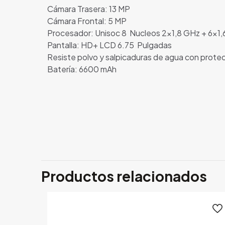
Cámara Trasera: 13 MP
Cámara Frontal: 5 MP
Procesador: Unisoc 8 Nucleos 2×1,8 GHz + 6×1
Pantalla: HD+ LCD 6.75 Pulgadas
Resiste polvo y salpicaduras de agua con prote
Batería: 6600 mAh
No hay valoracion
Sé el primer
Productos relacionados
Tu dirección de c
con
*
Tu puntuación
*