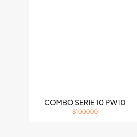
Nombre
*
próxima vez que
COMBO SERIE 10 PW10
$
100000