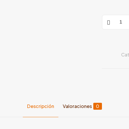
A6C
128GB/4RA
cantidad
Cat
Descripción
Valoraciones
0