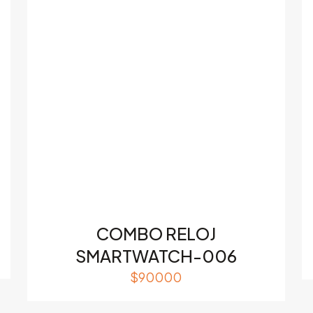
Correo
Guardar m
electrónico
*
electrónico y
este navegado
 haga un comentario.
COMBO RELOJ
SMARTWATCH-006
$
90000