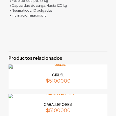
• Peso del equipo: 95 kg
• Capacidad de carga: Hasta 120 kg
• Neumáticos: 10 pulgadas
• Inclinación máxima: 15
Valoraciones
No hay valoraciones aún.
Sé el primero en valorar “GIRL 3U”
Productos relacionados
Tu dirección de correo electrónico no será publicada.
Los
campos obligatorios están marcados con
*
Tu puntuación
*
GIRL5L
$
5100000
CABALLERO EB 8
$
5100000