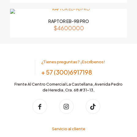
RAPTOR EB-9B PRO
$
4600000
Nombre
*
Correo
electrónico
*
Guardar mi nombre, correo electrónico y sitio web en
¿Tienes preguntas? ¡Escríbenos!
este navegador para la próxima vez que haga un
comentario.
+ 57 (300)6917198
Frente Al Centro Comercial La Castellana, Avenida Pedro
de Heredia, Cra. 68 #31-13,
Servicio al cliente