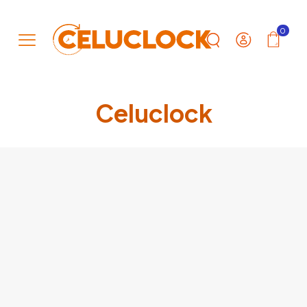
0
Celuclock